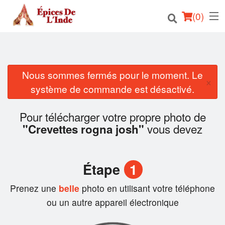
(
0
)
Nous sommes fermés pour le moment. Le
Commander en ligne
×
système de commande est désactivé.
Emplacement
Pour télécharger votre propre photo de
Français
vous devez
"Crevettes rogna josh"
Connection
Étape
1
Inscription
Prenez une
belle
photo en utilisant votre téléphone
Panier (0)
ou un autre appareil électronique