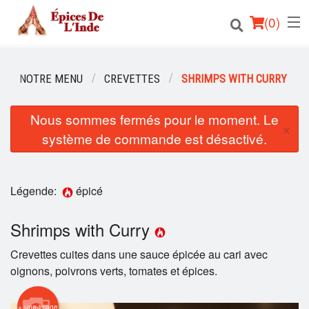
(
0
)
NOTRE MENU
CREVETTES
SHRIMPS WITH CURRY
Commander en ligne
Nous sommes fermés pour le moment. Le
×
système de commande est désactivé.
Emplacement
Français
Légende:
épicé
Connection
Shrimps with Curry
Inscription
Crevettes cuites dans une sauce épicée au cari avec
oignons, poivrons verts, tomates et épices.
Panier (0)
+ une image