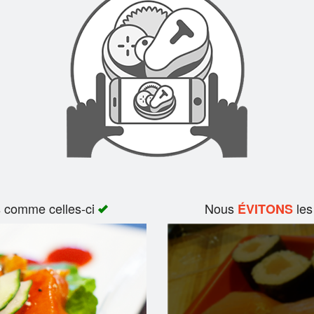
s comme celles-ci
Nous
les
ÉVITONS