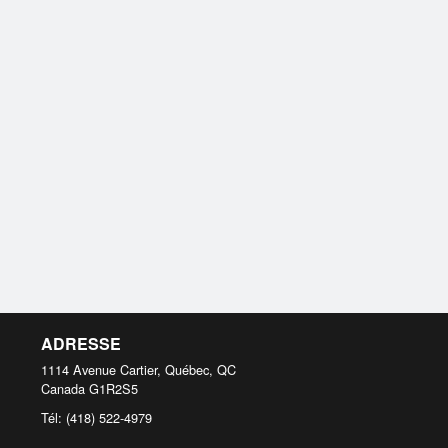
ADRESSE
1114 Avenue Cartier, Québec, QC
Canada
G1R2S5
Tél:
(418) 522-4979