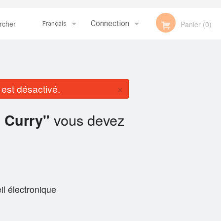
her
Connection
Panier (0)
Français
Inscription
Français
×
st désactivé.
English
vous devez
 Curry"
il électronique