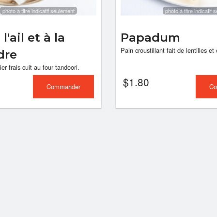
photo à titre indicatif seulement
photo à titre indicatif
Riz pilao
Naan
$3.90
$3.90
l'ail et à la
Papadum
Pain croustillant fait de lentilles et
dre
er frais cuit au four tandoori.
$
1.80
Commander
Co