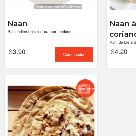
photo à titre indicatif seulement
Naan
Naan à 
Pain indien frais cuit au four tandoori.
corian
Pain de blé enti
$
3.90
$
4.20
Commander
+ une image