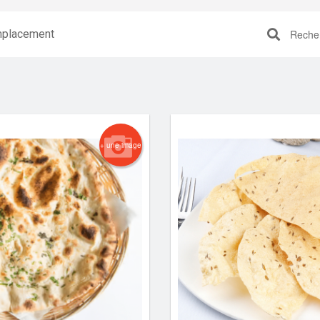
placement
Recherc
+ une image