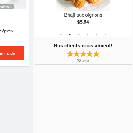
 seulement
Bhaji aux oignons
$5.94
 d'épices.
Nos clients nous aiment!
mmander
22
avis