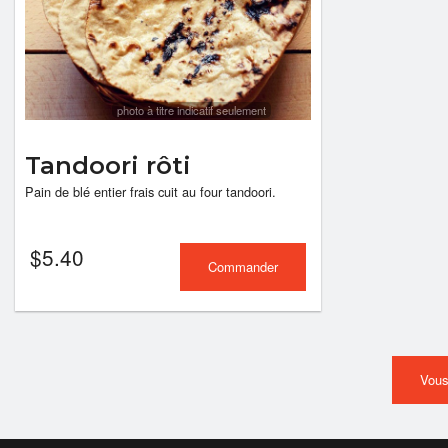
photo à titre indicatif seulement
Tandoori rôti
Pain de blé entier frais cuit au four tandoori.
$
5.40
Commander
Vous