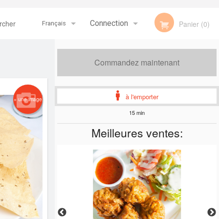
her
Connection
Panier (0)
Français
Inscription
Français
Commandez maintenant
English
à l'emporter
+ une image
15 min
Meilleures ventes: