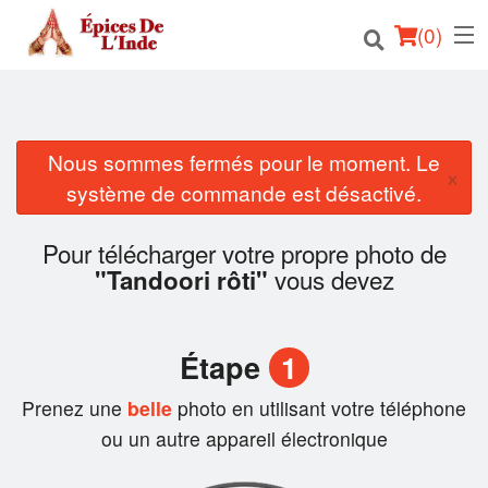
(
0
)
Nous sommes fermés pour le moment. Le
Commander en ligne
×
système de commande est désactivé.
Emplacement
Pour télécharger votre propre photo de
Français
vous devez
"Tandoori rôti"
Connection
Étape
1
Inscription
Prenez une
belle
photo en utilisant votre téléphone
Panier (0)
ou un autre appareil électronique