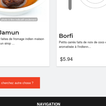
photo à titre indicatif seulement
 Jamun
Borfi
s faites de fromage indien maison
Petits carrés faits de noix de coco
n sirop ...
aromatisée à l'indienn...
$
5.94
 cherchez autre chose ?
NAVIGATION