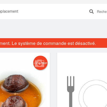
placement
Recherc
ent. Le système de commande est désactivé.
+ une image
Naan
Riz pilao
$3.90
$3.90