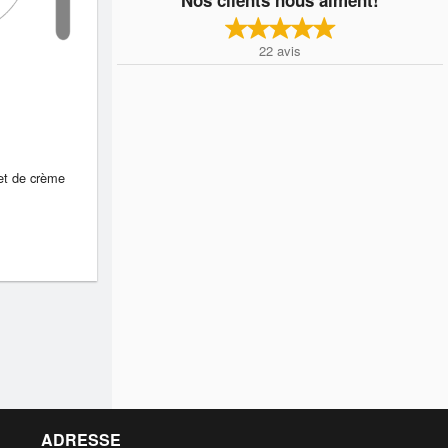
22
avis
 et de crème
ADRESSE