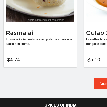
photo à titre indicatif seulement
Rasmalai
Gulab
Fromage indien maison avec pistaches dans une
Boulettes frite
sauce à la crème.
trempées dans u
$
4.74
$
5.10
Vous
SPICES OF INDIA