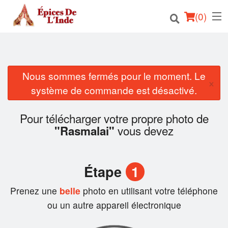
(
0
)
Nous sommes fermés pour le moment. Le
Commander en ligne
×
système de commande est désactivé.
Emplacement
Pour télécharger votre propre photo de
Français
vous devez
"Rasmalai"
Connection
Étape
1
Inscription
Prenez une
belle
photo en utilisant votre téléphone
Panier (0)
ou un autre appareil électronique