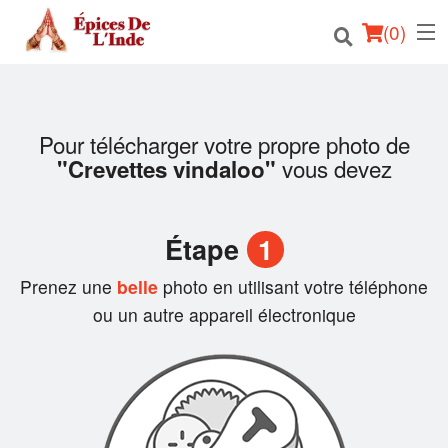
(
0
)
Pour télécharger votre propre photo de
Commander en ligne
vous devez
"Crevettes vindaloo"
Emplacement
Étape
1
Français
Prenez une
belle
photo en utilisant votre téléphone
Connection
ou un autre appareil électronique
Inscription
Panier (0)