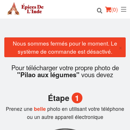
(
0
)
Nous sommes fermés pour le moment. Le
Commander en ligne
×
système de commande est désactivé.
Emplacement
Pour télécharger votre propre photo de
Français
vous devez
"Pilao aux légumes"
Connection
Étape
1
Inscription
Prenez une
belle
photo en utilisant votre téléphone
Panier (0)
ou un autre appareil électronique