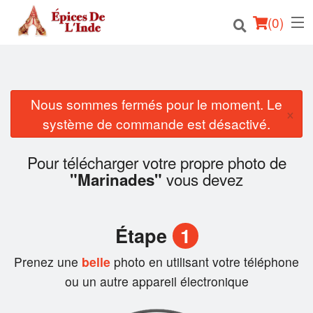
(
0
)
Nous sommes fermés pour le moment. Le
Commander en ligne
×
système de commande est désactivé.
Emplacement
Pour télécharger votre propre photo de
Français
vous devez
"Marinades"
Connection
Étape
1
Inscription
Prenez une
belle
photo en utilisant votre téléphone
Panier (0)
ou un autre appareil électronique