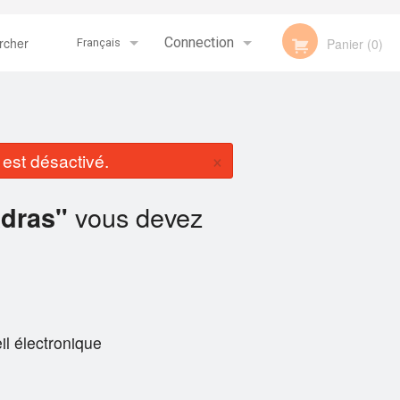
her
Connection
Panier (0)
Français
Inscription
Français
×
st désactivé.
English
vous devez
dras"
il électronique