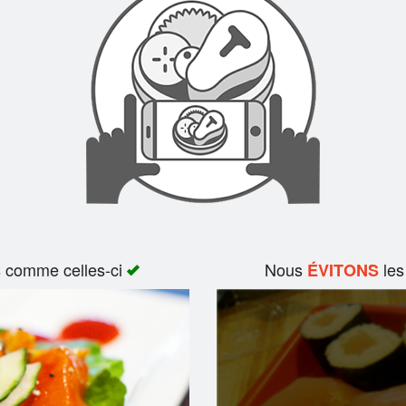
s comme celles-ci
Nous
les
ÉVITONS