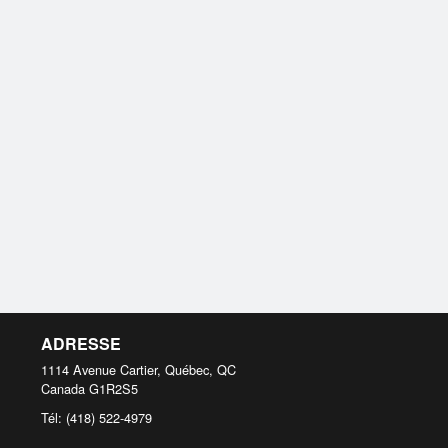
ADRESSE
1114 Avenue Cartier, Québec, QC
Canada
G1R2S5
Tél:
(418) 522-4979