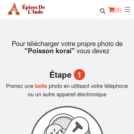
(
0
)
Pour télécharger votre propre photo de
Commander en ligne
vous devez
"Poisson korai"
Emplacement
Étape
1
Français
Prenez une
belle
photo en utilisant votre téléphone
Connection
ou un autre appareil électronique
Inscription
Panier (0)