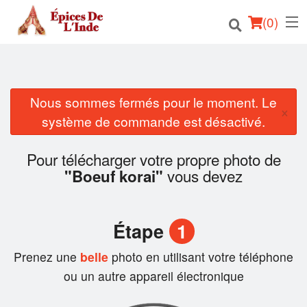
(
0
)
Nous sommes fermés pour le moment. Le
Commander en ligne
×
système de commande est désactivé.
Emplacement
Pour télécharger votre propre photo de
Français
vous devez
"Boeuf korai"
Connection
Étape
1
Inscription
Prenez une
belle
photo en utilisant votre téléphone
Panier (0)
ou un autre appareil électronique