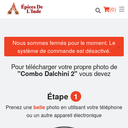
(
0
)
Nous sommes fermés pour le moment. Le
Commander en ligne
×
système de commande est désactivé.
Emplacement
Pour télécharger votre propre photo de
Français
vous devez
"Combo Dalchini 2"
Connection
Étape
1
Inscription
Prenez une
belle
photo en utilisant votre téléphone
Panier (0)
ou un autre appareil électronique