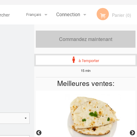
her
Connection
Panier (0)
Français
Inscription
Français
Commandez maintenant
English
à l'emporter
15 min
Meilleures ventes: