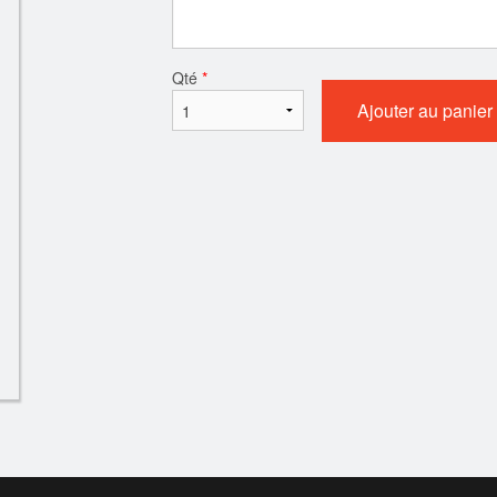
Naan à l'ail et à la coriandre
Riz pilao
Qté
*
$4.20
$3.90
Ajouter au panier