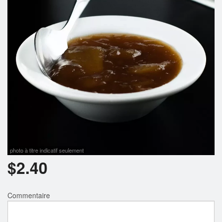
Rechercher
photo à titre indicatif seulement
$
2.40
Commentaire