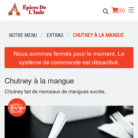
(
0
)
NOTRE MENU
EXTRAS
CHUTNEY À LA MANGUE
Commander en ligne
Nous sommes fermés pour le moment. Le
×
système de commande est désactivé.
Emplacement
Français
Chutney à la mangue
Chutney fait de morceaux de mangues sucrés.
Connection
Inscription
+ une image
Panier (0)