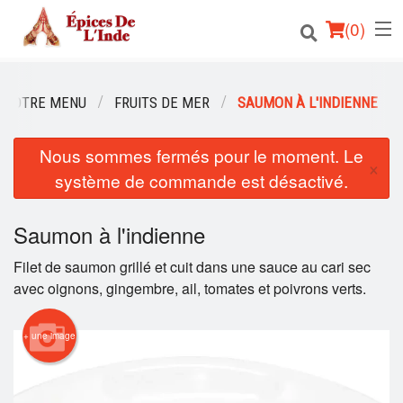
(
0
)
NOTRE MENU
FRUITS DE MER
SAUMON À L'INDIENNE
Commander en ligne
Nous sommes fermés pour le moment. Le
×
système de commande est désactivé.
Emplacement
Français
Saumon à l'indienne
Filet de saumon grillé et cuit dans une sauce au cari sec
Connection
avec oignons, gingembre, ail, tomates et poivrons verts.
Inscription
+ une image
Panier (0)