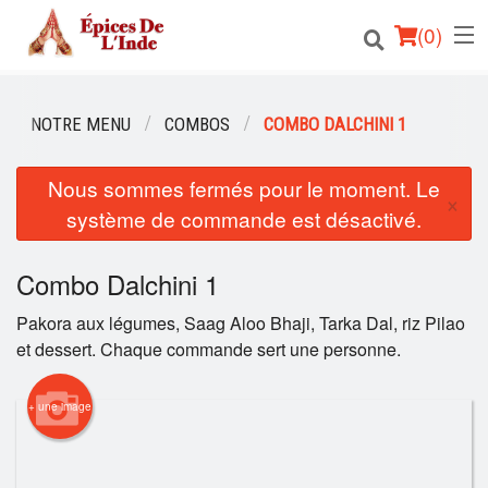
(
0
)
NOTRE MENU
COMBOS
COMBO DALCHINI 1
Commander en ligne
Nous sommes fermés pour le moment. Le
×
système de commande est désactivé.
Emplacement
Français
Combo Dalchini 1
Pakora aux légumes, Saag Aloo Bhaji, Tarka Dal, riz Pilao
Connection
et dessert. Chaque commande sert une personne.
Inscription
+ une image
Panier (0)