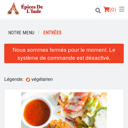
(
0
)
NOTRE MENU
ENTRÉES
Commander en ligne
Nous sommes fermés pour le moment. Le
×
système de commande est désactivé.
Emplacement
Français
Légende:
végétarien
Connection
Inscription
Panier (0)