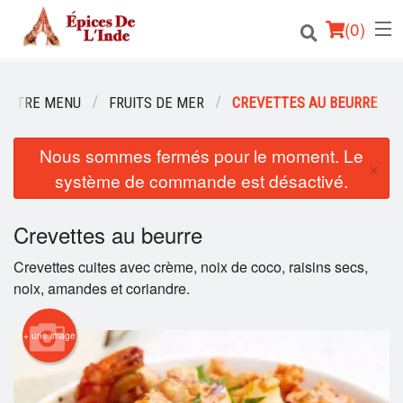
(
0
)
NOTRE MENU
FRUITS DE MER
CREVETTES AU BEURRE
Commander en ligne
Nous sommes fermés pour le moment. Le
×
système de commande est désactivé.
Emplacement
Français
Crevettes au beurre
Crevettes cuites avec crème, noix de coco, raisins secs,
Connection
noix, amandes et coriandre.
Inscription
+ une image
Panier (0)